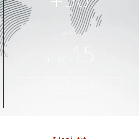
+
50
لغة
15
دقيقة
لاستلام ترجمتك