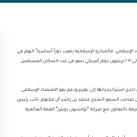
 عاصمة للاقتصاد الإسلامي. فالمبادئ الإسلامية تلعب دوراً أساسيا ً اليوم في
بيئة الأعمال العالمية، حيث بلغ حجم الاقتصاد الإسلامي حوالي ٢.٣ تريليون دولار أمريكي بنمو في عدد السكان المسلمين
حدى استراتيجياتها إلى تعزيز ودعم نمو الاقتصاد الإسلامي
ة من صاحب السمو الشيخ محمد بن راشد آل مكتوم، نائب رئيس
رفة بالتعاون مع شركة “تومسون رويترز” القمة العالمية