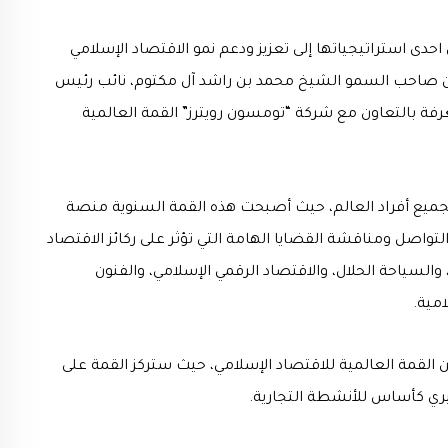
حدى استراتيجياتها إلى تعزيز ودعم نمو الاقتصاد الإسلامي
ة من صاحب السمو الشيخ محمد بن راشد آل مكتوم، نائب رئيس
رفة بالتعاون مع شركة “تومسون رويترز” القمة العالمية
ميع أفراد العالم، حيث أصبحت هذه القمة السنوية منصة
بهدف التواصل ومناقشة القضايا الهامة التي تؤثر على ركائز الاقتصاد
والسياحة الحلال، والاقتصاد الرقمي الإسلامي، والفنون
امية.
 ١١-١٢ أكتوبر ٢٠١٦ الدورة الثالثة من القمة العالمية للاقتصاد الإسلامي، حيث ستركز القمة على
يري كأساس للأنشطة التجارية.