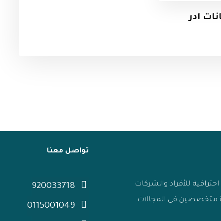
نات ادر
تواصل معنا
ترافية للأفراد والشركات
920033718
رة متخصصين في المجالات
0115001049