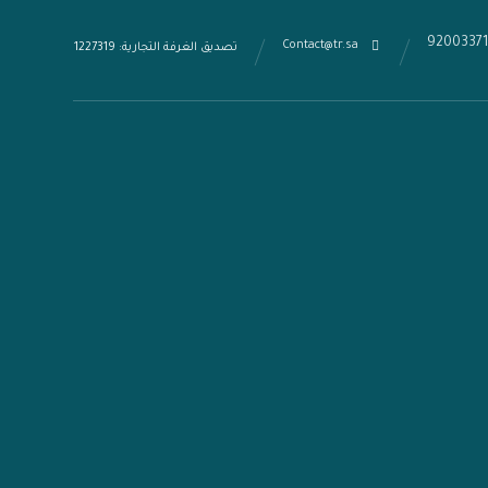
9200337
Contact@tr.sa
تصديق الغرفة التجارية: 1227319