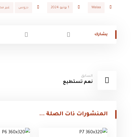
Walaa
1 يونيو 2024
دروس
غير م
السابق
نعم تستطيع
المنشورات ذات الصلة ...